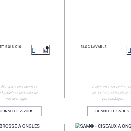
T BOIS X10
BLOC LAVABLE

EN SAVOIR +
EN SAVOIR +
uillez vous connecter pour
Veuillez vous connecter po
r les tarifs et bénéficier de
voir les tarifs et bénéficier 
vos avantages
vos avantages
CONNECTEZ-VOUS
CONNECTEZ-VOUS