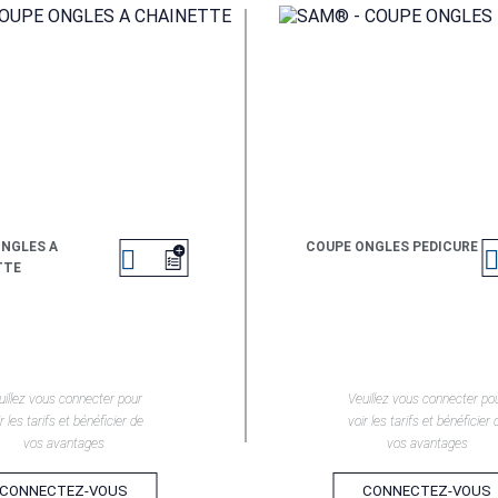
NGLES A
COUPE ONGLES PEDICURE

TTE
EN SAVOIR +
EN SAVOIR +
uillez vous connecter pour
Veuillez vous connecter po
r les tarifs et bénéficier de
voir les tarifs et bénéficier 
vos avantages
vos avantages
CONNECTEZ-VOUS
CONNECTEZ-VOUS