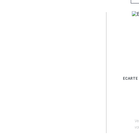
ECARTE 
Ve
voi