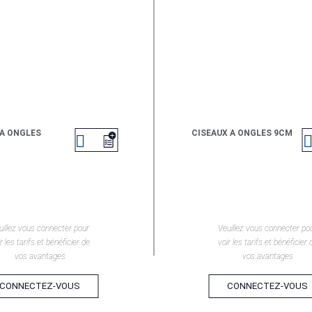
A ONGLES
CISEAUX A ONGLES 9CM

EN SAVOIR +
EN SAVOIR +
uillez vous connecter pour
Veuillez vous connecter po
r les tarifs et bénéficier de
voir les tarifs et bénéficier 
vos avantages
vos avantages
CONNECTEZ-VOUS
CONNECTEZ-VOUS