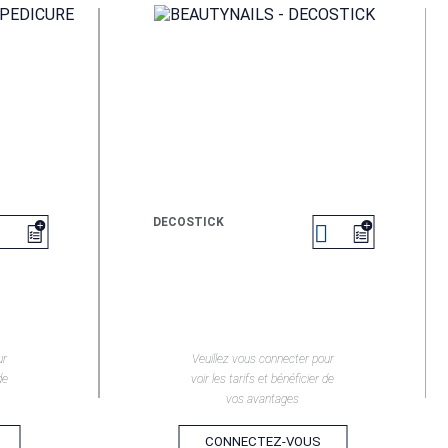
DECOSTICK


EN SAVOIR +
ur
Veuillez vous connecter pour
de
voir les tarifs et bénéficier de
vos avantages
CONNECTEZ-VOUS