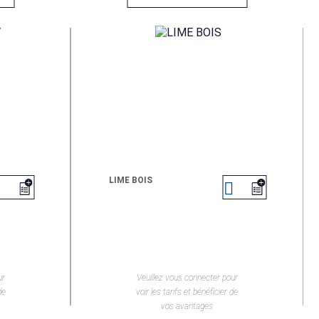
LIME BOIS


EN SAVOIR +
ur
Veuillez vous connecter pour
de
voir les tarifs et bénéficier de
vos avantages