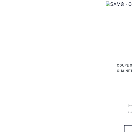
COUPE O
CHAINE
Ve
voi