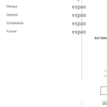
expand_more
Marque
expand_more
Gamme
expand_more
Contenance
expand_more
Format
BATONNE
Ve
voi