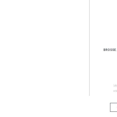
BROSSE 
Ve
voi