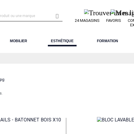

24 MAGASINS
FAVORIS
CO
E
MOBILIER
ESTHÉTIQUE
FORMATION
s.