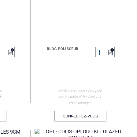
BLOC POLISSEUR


EN SAVOIR +
ur
Veuillez vous connecter pour
de
voir les tarifs et bénéficier de
vos avantages
CONNECTEZ-VOUS