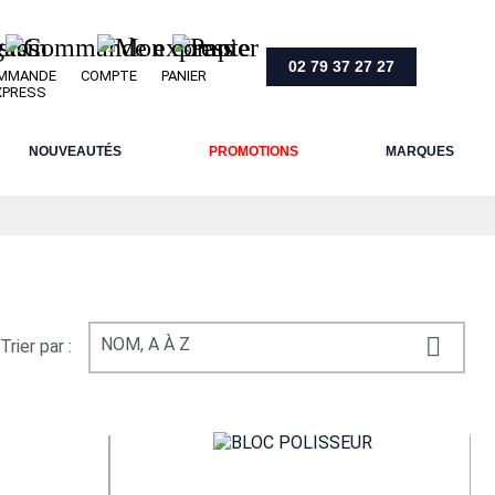
02 79 37 27 27
MMANDE
COMPTE
PANIER
XPRESS
NOUVEAUTÉS
PROMOTIONS
MARQUES

NOM, A À Z
Trier par :