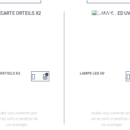
ORTEILS X2
LAMPE LED UV

EN SAVOIR +
EN SAVOIR +
uillez vous connecter pour
Veuillez vous connecter po
r les tarifs et bénéficier de
voir les tarifs et bénéficier 
vos avantages
vos avantages