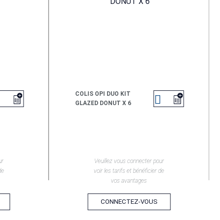
COLIS OPI DUO KIT


GLAZED DONUT X 6
EN SAVOIR +
ur
Veuillez vous connecter pour
de
voir les tarifs et bénéficier de
vos avantages
CONNECTEZ-VOUS