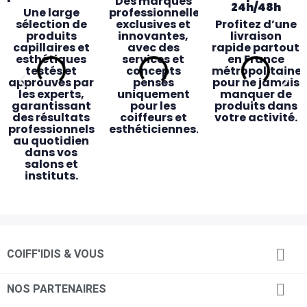
Des marques
24h/48h
Une large
professionnelles
sélection de
exclusives et
Profitez d’une
produits
innovantes,
livraison
capillaires et
avec des
rapide partout
esthétiques
services et
en France
testés et
concepts
métropolitaine
approuvés par
pensés
pour ne jamais
les experts,
uniquement
manquer de
garantissant
pour les
produits dans
des résultats
coiffeurs et
votre activité.
professionnels
esthéticiennes.
au quotidien
dans vos
salons et
instituts.
Des magasins
Accessibilité
Service client
Retrait

COIFF'IDIS & VOUS
pensés pour
& proximité
dédié
magasin
vous
rapide
Des
Une équipe de
commerciaux
24 magasins
conseillers
Commandez

NOS PARTENAIRES
dédiés, des
répartis
experts
en ligne avant