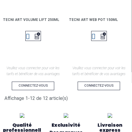
TECNI ART VOLUME LIFT 250ML
TECNI ART WEB POT 150ML


Veuillez vous connecter pour voir les
Veuillez vous connecter pour voir les
tarifs et bénéficier de vos avantages
tarifs et bénéficier de vos avantages
CONNECTEZ-VOUS
CONNECTEZ-VOUS
Affichage 1-12 de 12 article(s)
Qualité
Exclusivité
Livraison
professionnelle
express