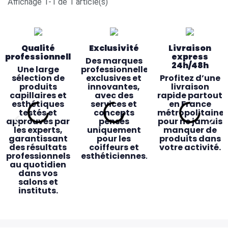
Affichage 1-1 de 1 article(s)
Qualité
Exclusivité
Livraison
professionnelle
express
Des marques
24h/48h
Une large
professionnelles
sélection de
exclusives et
Profitez d’une
produits
innovantes,
livraison
capillaires et
avec des
rapide partout
esthétiques
services et
en France
testés et
concepts
métropolitaine
approuvés par
pensés
pour ne jamais
les experts,
uniquement
manquer de
garantissant
pour les
produits dans
des résultats
coiffeurs et
votre activité.
professionnels
esthéticiennes.
au quotidien
dans vos
salons et
instituts.