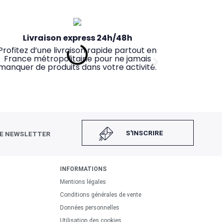
Livraison express 24h/48h
Profitez d’une livraison rapide partout en
France métropolitaine pour ne jamais
manquer de produits dans votre activité.
S'INSCRIRE
RE NEWSLETTER
INFORMATIONS
Mentions légales
Retrait magasin rapide
Conditions générales de vente
mmandez en ligne avant 14h et récupérez
Données personnelles
os produits le jour même dans le magasin
Utilisation des cookies