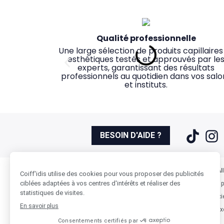
Qualité professionnelle
Une large sélection de produits capillaires
esthétiques testés et approuvés par le
experts, garantissant des résultats
professionnels au quotidien dans vos salo
et instituts.
BESOIN D'AIDE ?
COIFF'IDIS & VOUS
NOS PARTENAI
Qui sommes nous
Beauty-Design, p
Des magasins pensés pour vous
Accessibilité & proximité
Nos Magasins
Noa, notre logici
Des commerciaux dédiés, des conseillères
24 magasins répartis partout en France
Contactez-nous
Nos marques ex
ouverts du lundi au vendredi, pour être au 
magasin à votre écoute et des tutoriels
Recrutement