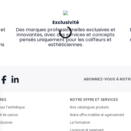
Exclusivité
 et
Des marques professionnelles exclusives et
s
innovantes, avec des services et concepts
pensés uniquement pour les coiffeurs et
ns
esthéticiennes.
ABONNEZ-VOUS À NOT
RES
NOTRE OFFRE ET SERVICES
our l'esthétique.
Nos catalogues produits
Service client dédié
el de caisse.
Notre offre mobilier et agencement
 en
,
Une équipe de conseillers experts toujours
Co
clusives
La formation
plus
disponibles pour répondre à vos besoins et
v
Livraison et paiement