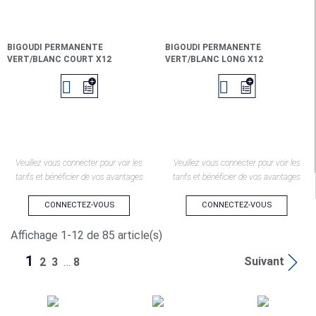
BIGOUDI PERMANENTE
BIGOUDI PERMANENTE
VERT/BLANC COURT X12
VERT/BLANC LONG X12


Veuillez vous connecter pour voir les
Veuillez vous connecter pour voir les
tarifs et bénéficier de vos avantages
tarifs et bénéficier de vos avantages
CONNECTEZ-VOUS
CONNECTEZ-VOUS
Affichage 1-12 de 85 article(s)
1
Suivant
2
3
…
8