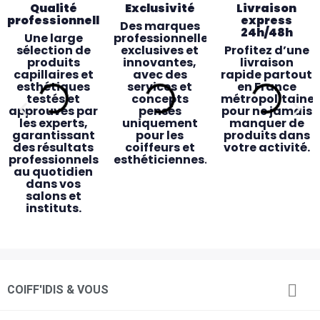
Qualité
Exclusivité
Livraison
professionnelle
express
Des marques
24h/48h
Une large
professionnelles
sélection de
exclusives et
Profitez d’une
produits
innovantes,
livraison
capillaires et
avec des
rapide partout
esthétiques
services et
en France
testés et
concepts
métropolitaine
approuvés par
pensés
pour ne jamais
les experts,
uniquement
manquer de
garantissant
pour les
produits dans
des résultats
coiffeurs et
votre activité.
professionnels
esthéticiennes.
au quotidien
dans vos
salons et
instituts.
Des magasins
Accessibilité
Service client
Retrait

COIFF'IDIS & VOUS
pensés pour
& proximité
dédié
magasin
vous
rapide
Des
Une équipe de