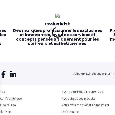
Exclusivité
res
Des marques professionnelles exclusives
Pr
les
et innovantes, avec des services et
concepts pensés uniquement pour les
ma
s
coiffeurs et esthéticiennes.
ABONNEZ-VOUS À NOT
RES
NOTRE OFFRE ET SERVICES
our l'esthétique.
Nos catalogues produits
Service client dédié
el de caisse.
Notre offre mobilier et agencement
res
e,
Une équipe de conseillers experts toujours
clusives
La formation