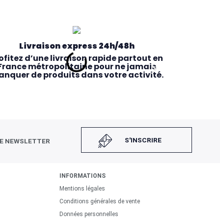
Livraison express 24h/48h
ofitez d’une livraison rapide partout en
France métropolitaine pour ne jamais
nquer de produits dans votre activité.
S'INSCRIRE
RE NEWSLETTER
INFORMATIONS
Mentions légales
Retrait magasin rapide
Conditions générales de vente
Commandez en ligne avant 14h et
Données personnelles