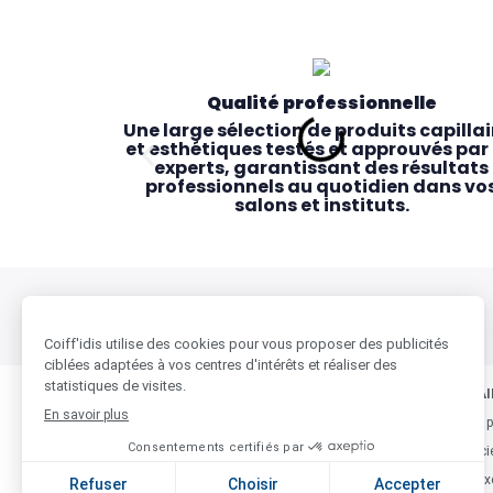
Qualité professionnelle
Une large sélection de produits capillai
et esthétiques testés et approuvés par 
experts, garantissant des résultats
professionnels au quotidien dans vo
salons et instituts.
BESOIN D'AIDE ?
COIFF'IDIS & VOUS
NOS PARTENAI
Qui sommes nous
Beauty-Design, p
Des magasins pensés pour vous
Accessibilité & proximité
Nos Magasins
Noa, notre logici
Des commerciaux dédiés, des conseillè
24 magasins répartis partout en Franc
Contactez-nous
Nos marques ex