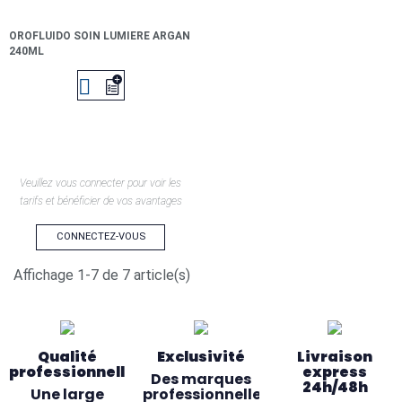
OROFLUIDO SOIN LUMIERE ARGAN
240ML

Veuillez vous connecter pour voir les
tarifs et bénéficier de vos avantages
CONNECTEZ-VOUS
Affichage 1-7 de 7 article(s)
Qualité
Exclusivité
Livraison
professionnelle
express
Des marques
24h/48h
Une large
professionnelles