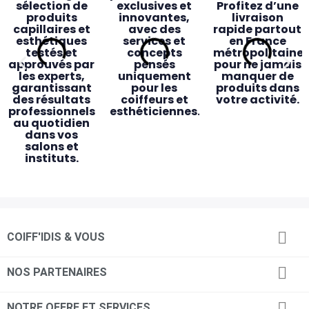
sélection de
exclusives et
Profitez d’une
produits
innovantes,
livraison
capillaires et
avec des
rapide partout
esthétiques
services et
en France
testés et
concepts
métropolitaine
approuvés par
pensés
pour ne jamais
les experts,
uniquement
manquer de
garantissant
pour les
produits dans
des résultats
coiffeurs et
votre activité.
professionnels
esthéticiennes.
au quotidien
dans vos
salons et
instituts.
Des magasins
Accessibilité
Service client
Retrait

COIFF'IDIS & VOUS
pensés pour
& proximité
dédié
magasin
vous
rapide
Des
Une équipe de
commerciaux
24 magasins
conseillers
Commandez

NOS PARTENAIRES
dédiés, des
répartis
experts
en ligne avant
conseillères en
partout en
toujours
14h et
magasin à
France,
disponibles
récupérez vos

NOTRE OFFRE ET SERVICES