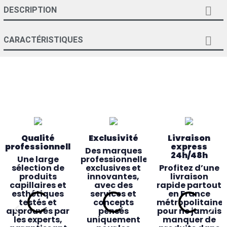

DESCRIPTION

CARACTÉRISTIQUES
Qualité
Exclusivité
Livraison
professionnelle
express
Des marques
24h/48h
Une large
professionnelles
sélection de
exclusives et
Profitez d’une
produits
innovantes,
livraison
capillaires et
avec des
rapide partout
esthétiques
services et
en France
testés et
concepts
métropolitaine
approuvés par
pensés
pour ne jamais
les experts,
uniquement
manquer de