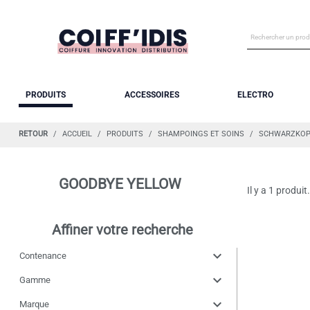
PRODUITS
ACCESSOIRES
ELECTRO
RETOUR
ACCUEIL
PRODUITS
SHAMPOINGS ET SOINS
SCHWARZKOP
GOODBYE YELLOW
Il y a 1 produit.
Affiner votre recherche
expand_more
Contenance
expand_more
Gamme
expand_more
Marque