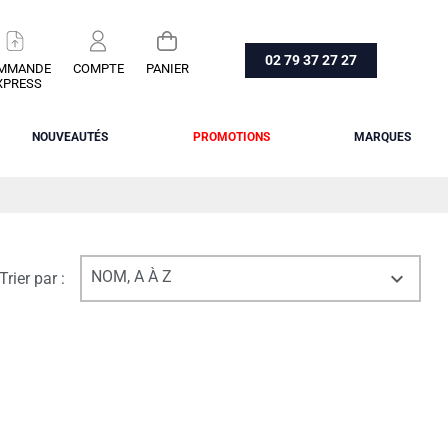
02 79 37 27 27
MMANDE
COMPTE
PANIER
XPRESS
NOUVEAUTÉS
PROMOTIONS
MARQUES
NOM, A À Z

Trier par :