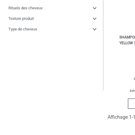
expand_more
Rituels des cheveux
expand_more
Texture produit
expand_more
Type de cheveux
SHAMPOI
YELLOW 
V
bén
Affichage 1-1