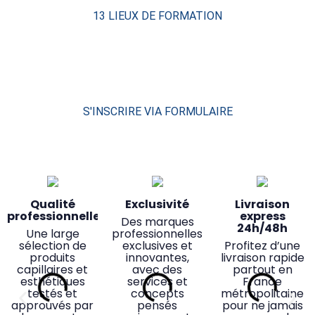
13 LIEUX DE FORMATION
S'INSCRIRE VIA FORMULAIRE
Qualité
Exclusivité
Livraison
professionnelle
express
Des marques
24h/48h
Une large
professionnelles
sélection de
exclusives et
Profitez d’une
produits
innovantes,
livraison rapide
capillaires et
avec des
partout en
esthétiques
services et
France
testés et
concepts
métropolitaine
approuvés par
pensés
pour ne jamais