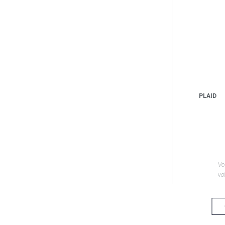
PLAID
Ve
voi