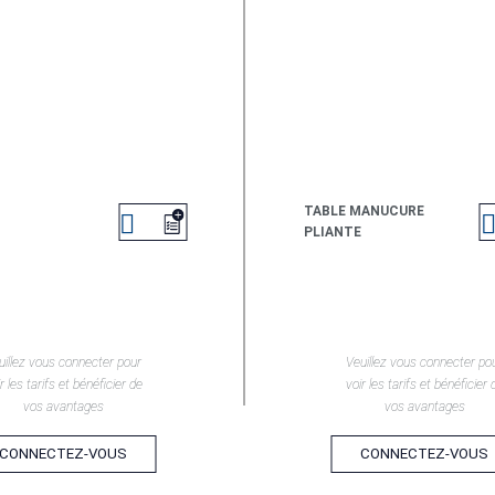
TABLE MANUCURE

PLIANTE
EN SAVOIR +
EN SAVOIR +
uillez vous connecter pour
Veuillez vous connecter po
r les tarifs et bénéficier de
voir les tarifs et bénéficier 
vos avantages
vos avantages
CONNECTEZ-VOUS
CONNECTEZ-VOUS