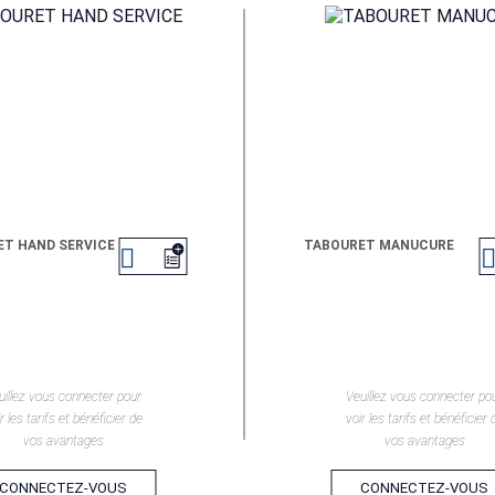
T HAND SERVICE
TABOURET MANUCURE

EN SAVOIR +
EN SAVOIR +
uillez vous connecter pour
Veuillez vous connecter po
r les tarifs et bénéficier de
voir les tarifs et bénéficier 
vos avantages
vos avantages
CONNECTEZ-VOUS
CONNECTEZ-VOUS