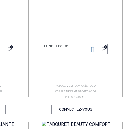
LUNETTES UV


EN SAVOIR +
ur
Veuillez vous connecter pour
de
voir les tarifs et bénéficier de
vos avantages
CONNECTEZ-VOUS