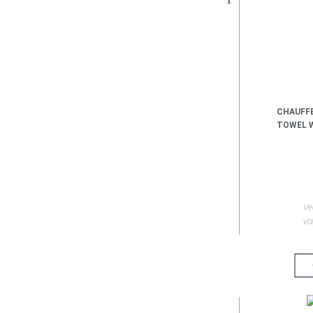
CHAUFFE
TOWEL 
Ve
voi