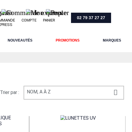
02 79 37 27 27
MMANDE
COMPTE
PANIER
XPRESS
NOUVEAUTÉS
PROMOTIONS
MARQUES

NOM, A À Z
Trier par :