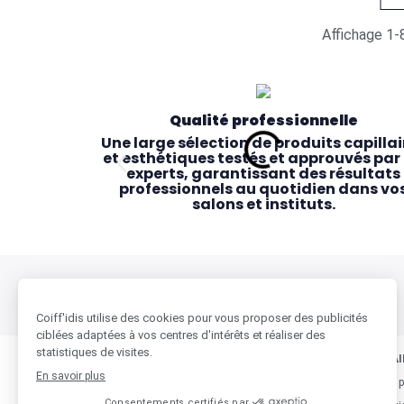
Affichage 1-8
Qualité professionnelle
Une large sélection de produits capillai
et esthétiques testés et approuvés par 
experts, garantissant des résultats
professionnels au quotidien dans vo
salons et instituts.
BESOIN D'AIDE ?
COIFF'IDIS & VOUS
NOS PARTENAI
Qui sommes nous
Beauty-Design, p
Des magasins pensés pour vous
Accessibilité & proximité