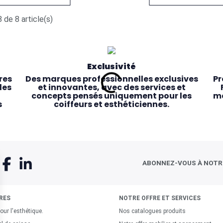
 de 8 article(s)
Exclusivité
res
Des marques professionnelles exclusives
Pr
les
et innovantes, avec des services et
concepts pensés uniquement pour les
ma
s
coiffeurs et esthéticiennes.
ABONNEZ-VOUS À NOT
RES
NOTRE OFFRE ET SERVICES
our l'esthétique.
Nos catalogues produits
Service client dédié