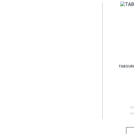
TABOURE
Ve
voi