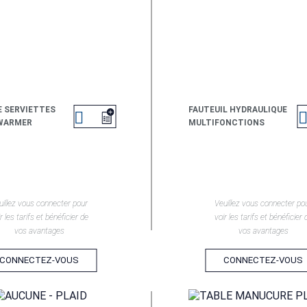
 SERVIETTES
FAUTEUIL HYDRAULIQUE

WARMER
MULTIFONCTIONS
EN SAVOIR +
EN SAVOIR +
uillez vous connecter pour
Veuillez vous connecter po
r les tarifs et bénéficier de
voir les tarifs et bénéficier 
vos avantages
vos avantages
CONNECTEZ-VOUS
CONNECTEZ-VOUS