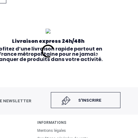
Livraison express 24h/48h
ofitez d’une livraison rapide partout en
France métropolitaine pour ne jamais
nquer de produits dans votre activité.
S'INSCRIRE
RE NEWSLETTER
INFORMATIONS
Mentions légales
Retrait magasin rapide