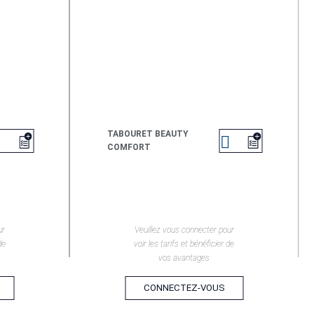
TABOURET BEAUTY


COMFORT
EN SAVOIR +
ur
Veuillez vous connecter pour
de
voir les tarifs et bénéficier de
vos avantages
CONNECTEZ-VOUS