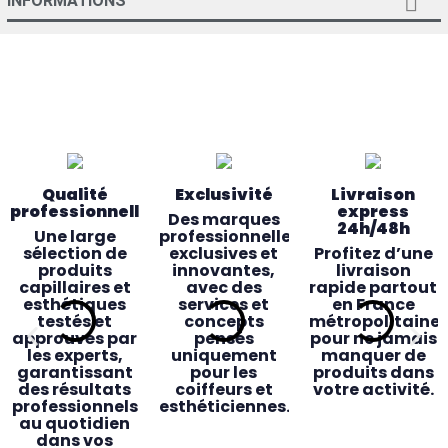

INFORMATIONS
Qualité
Exclusivité
Livraison
professionnelle
express
Des marques
24h/48h
Une large
professionnelles
sélection de
exclusives et
Profitez d’une
produits
innovantes,
livraison
capillaires et
avec des
rapide partout
esthétiques
services et
en France
testés et
concepts
métropolitaine
approuvés par
pensés
pour ne jamais
les experts,
uniquement
manquer de
garantissant
pour les
produits dans
des résultats
coiffeurs et
votre activité.
professionnels
esthéticiennes.
au quotidien
dans vos