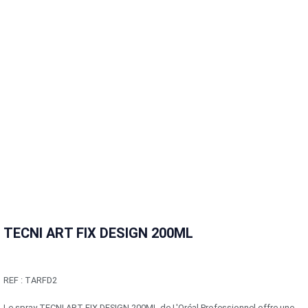
TECNI ART FIX DESIGN 200ML
REF :
TARFD2
Le spray TECNI ART FIX DESIGN 200ML de L'Oréal Professionnel offre une