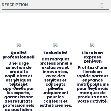

DESCRIPTION
Qualité
Exclusivité
Livraison
professionnelle
express
Des marques
24h/48h
Une large
professionnelles
sélection de
exclusives et
Profitez d’une
produits
innovantes,
livraison
capillaires et
avec des
rapide partout
esthétiques
services et
en France
testés et
concepts
métropolitaine
approuvés par
pensés
pour ne jamais
les experts,
uniquement
manquer de
garantissant
pour les
produits dans
des résultats
coiffeurs et
votre activité.
professionnels
esthéticiennes.
au quotidien