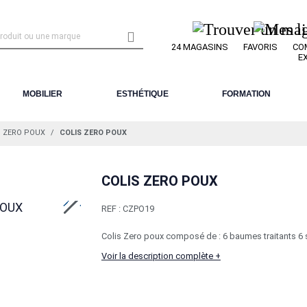

24 MAGASINS
FAVORIS
CO
E
MOBILIER
ESTHÉTIQUE
FORMATION
ZERO POUX
COLIS ZERO POUX
COLIS ZERO POUX
REF :
CZPO19
Colis Zero poux composé de : 6 baumes traitants 6 so
Voir la description complète +