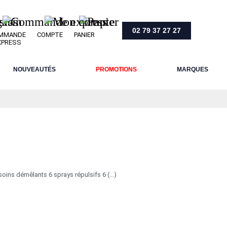
02 79 37 27 27
MMANDE
COMPTE
PANIER
XPRESS
NOUVEAUTÉS
PROMOTIONS
MARQUES
ins démêlants 6 sprays répulsifs 6 (...)