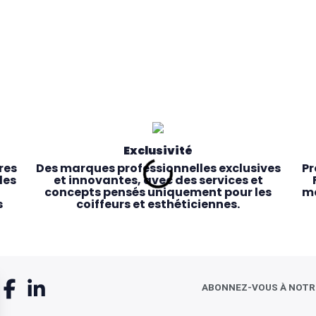
Exclusivité
res
Des marques professionnelles exclusives
Pr
les
et innovantes, avec des services et
concepts pensés uniquement pour les
ma
s
coiffeurs et esthéticiennes.
ABONNEZ-VOUS À NOT