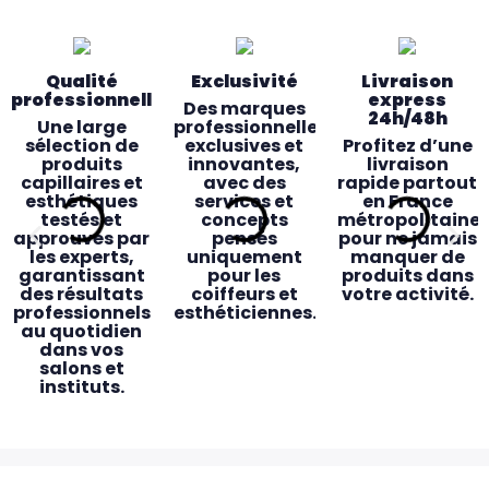
Qualité
Exclusivité
Livraison
professionnelle
express
Des marques
24h/48h
Une large
professionnelles
sélection de
exclusives et
Profitez d’une
produits
innovantes,
livraison
capillaires et
avec des
rapide partout
esthétiques
services et
en France
testés et
concepts
métropolitaine
approuvés par
pensés
pour ne jamais
les experts,
uniquement
manquer de
garantissant
pour les
produits dans
des résultats
coiffeurs et
votre activité.
professionnels
esthéticiennes.
au quotidien
dans vos
salons et
instituts.