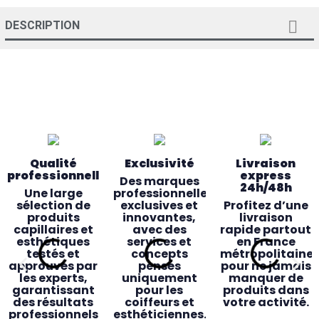

DESCRIPTION
Qualité
Exclusivité
Livraison
professionnelle
express
Des marques
24h/48h
Une large
professionnelles
sélection de
exclusives et
Profitez d’une
produits
innovantes,
livraison
capillaires et
avec des
rapide partout
esthétiques
services et
en France
testés et
concepts
métropolitaine
approuvés par
pensés
pour ne jamais
les experts,
uniquement
manquer de
garantissant
pour les
produits dans
des résultats
coiffeurs et
votre activité.
professionnels
esthéticiennes.