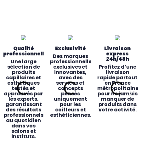
Qualité
Exclusivité
Livraison
professionnelle
express
Des marques
24h/48h
Une large
professionnelles
sélection de
exclusives et
Profitez d’une
produits
innovantes,
livraison
capillaires et
avec des
rapide partout
esthétiques
services et
en France
testés et
concepts
métropolitaine
approuvés par
pensés
pour ne jamais
les experts,
uniquement
manquer de
garantissant
pour les
produits dans
des résultats
coiffeurs et
votre activité.
professionnels
esthéticiennes.
au quotidien
dans vos
salons et
instituts.