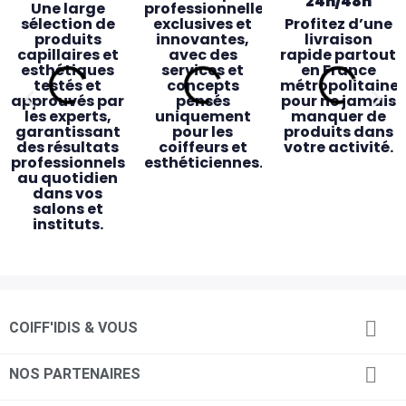
24h/48h
Une large
professionnelles
sélection de
exclusives et
Profitez d’une
produits
innovantes,
livraison
capillaires et
avec des
rapide partout
esthétiques
services et
en France
testés et
concepts
métropolitaine
approuvés par
pensés
pour ne jamais
les experts,
uniquement
manquer de
garantissant
pour les
produits dans
des résultats
coiffeurs et
votre activité.
professionnels
esthéticiennes.
au quotidien
dans vos
salons et
instituts.
Des magasins
Accessibilité
Service client
Retrait

COIFF'IDIS & VOUS
pensés pour
& proximité
dédié
magasin
vous
rapide
Des
Une équipe de
commerciaux
24 magasins
conseillers
Commandez

NOS PARTENAIRES
dédiés, des
répartis
experts
en ligne avant
conseillères en
partout en
toujours
14h et