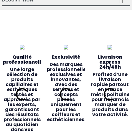

Qualité
Exclusivité
Livraison
professionnelle
express
Des marques
24h/48h
Une large
professionnelles
sélection de
exclusives et
Profitez d’une
produits
innovantes,
livraison
capillaires et
avec des
rapide partout
esthétiques
services et
en France
testés et
concepts
métropolitaine
approuvés par
pensés
pour ne jamais
les experts,
uniquement
manquer de
garantissant
pour les
produits dans
des résultats
coiffeurs et
votre activité.
professionnels
esthéticiennes.
au quotidien
dans vos