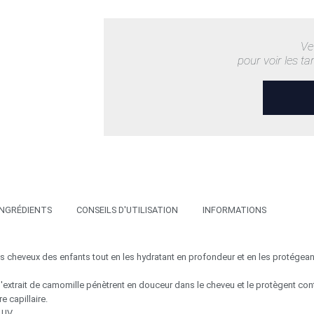
Ve
pour voir les ta
INGRÉDIENTS
CONSEILS D'UTILISATION
INFORMATIONS
s cheveux des enfants tout en les hydratant en profondeur et en les protégean
e l'extrait de camomille pénètrent en douceur dans le cheveu et le protègent con
re capillaire.
 UV.