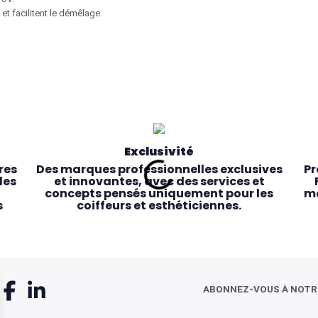
 et facilitent le démêlage.
Exclusivité
res
Des marques professionnelles exclusives
Pr
les
et innovantes, avec des services et
concepts pensés uniquement pour les
ma
s
coiffeurs et esthéticiennes.
ABONNEZ-VOUS À NOT