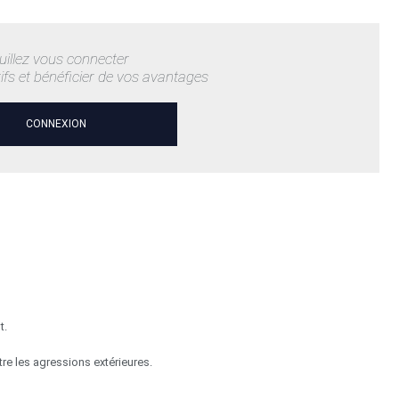
uillez vous connecter
rifs et bénéficier de vos avantages
CONNEXION
t.
tre les agressions extérieures.