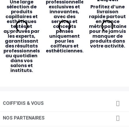
Une large
professionnelles
sélection de
exclusives et
Profitez d’une
produits
innovantes,
livraison
capillaires et
avec des
rapide partout
esthétiques
services et
en France
testés et
concepts
métropolitaine
approuvés par
pensés
pour ne jamais
les experts,
uniquement
manquer de
garantissant
pour les
produits dans
des résultats
coiffeurs et
votre activité.
professionnels
esthéticiennes.
au quotidien
dans vos
salons et
instituts.
Des magasins
Accessibilité
Service client
Retrait

COIFF'IDIS & VOUS
pensés pour
& proximité
dédié
magasin
vous
rapide
Des
Une équipe de
commerciaux
24 magasins
conseillers
Commandez

NOS PARTENAIRES
dédiés, des
répartis
experts
en ligne avant
conseillères en
partout en
toujours
14h et