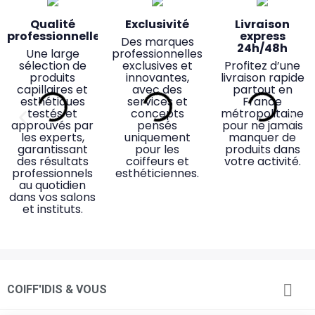
Qualité
Exclusivité
Livraison
professionnelle
express
Des marques
24h/48h
Une large
professionnelles
sélection de
exclusives et
Profitez d’une
produits
innovantes,
livraison rapide
capillaires et
avec des
partout en
esthétiques
services et
France
testés et
concepts
métropolitaine
approuvés par
pensés
pour ne jamais
les experts,
uniquement
manquer de
garantissant
pour les
produits dans
des résultats
coiffeurs et
votre activité.
professionnels
esthéticiennes.
au quotidien
dans vos salons
et instituts.
Accessibilité &
Des magasins
Service client
Retrait

COIFF'IDIS & VOUS
pensés pour
proximité
dédié
magasin
vous
rapide
Des
Une équipe de