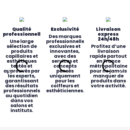
Qualité
Exclusivité
Livraison
professionnelle
express
Des marques
24h/48h
Une large
professionnelles
sélection de
exclusives et
Profitez d’une
produits
innovantes,
livraison
capillaires et
avec des
rapide partout
esthétiques
services et
en France
testés et
concepts
métropolitaine
approuvés par
pensés
pour ne jamais
les experts,
uniquement
manquer de
garantissant
pour les
produits dans
des résultats
coiffeurs et
votre activité.
professionnels
esthéticiennes.
au quotidien
dans vos
salons et
instituts.