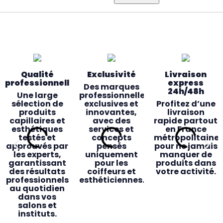
Qualité
Exclusivité
Livraison
professionnelle
express
Des marques
24h/48h
Une large
professionnelles
sélection de
exclusives et
Profitez d’une
produits
innovantes,
livraison
capillaires et
avec des
rapide partout
esthétiques
services et
en France
testés et
concepts
métropolitaine
approuvés par
pensés
pour ne jamais
les experts,
uniquement
manquer de
garantissant
pour les
produits dans
des résultats
coiffeurs et
votre activité.
professionnels
esthéticiennes.
au quotidien
dans vos
salons et
instituts.