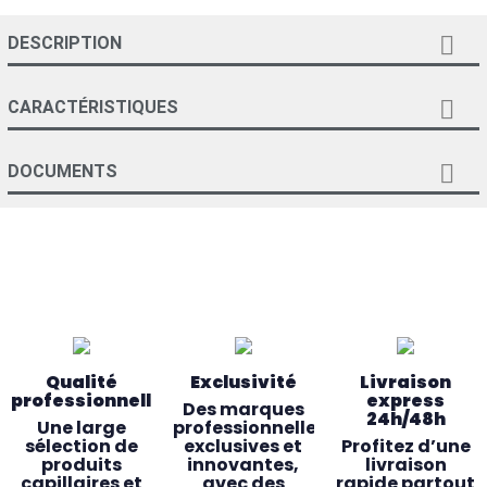

DESCRIPTION

CARACTÉRISTIQUES

DOCUMENTS
Qualité
Exclusivité
Livraison
professionnelle
express
Des marques
24h/48h
Une large
professionnelles
sélection de
exclusives et
Profitez d’une
produits
innovantes,
livraison
capillaires et
avec des
rapide partout