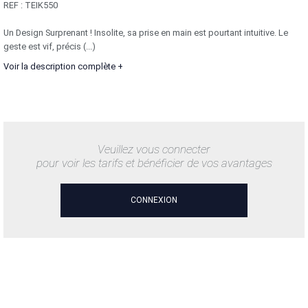
REF :
TEIK550
Un Design Surprenant ! Insolite, sa prise en main est pourtant intuitive. Le
geste est vif, précis (...)
Voir la description complète +
Veuillez vous connecter
pour voir les tarifs et bénéficier de vos avantages
CONNEXION