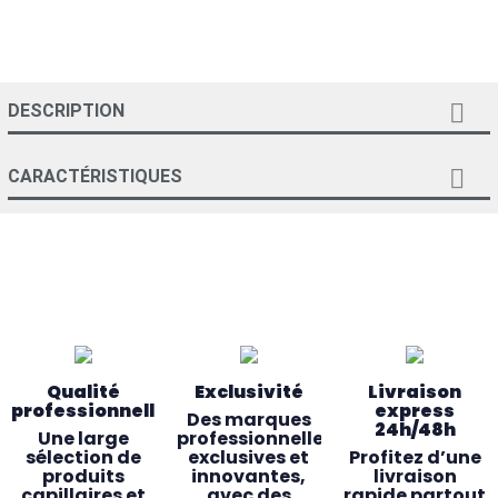

DESCRIPTION

CARACTÉRISTIQUES
Qualité
Exclusivité
Livraison
professionnelle
express
Des marques
24h/48h
Une large
professionnelles
sélection de
exclusives et
Profitez d’une
produits
innovantes,
livraison
capillaires et
avec des
rapide partout