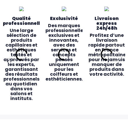
Qualité
Exclusivité
Livraison
professionnelle
express
Des marques
24h/48h
Une large
professionnelles
sélection de
exclusives et
Profitez d’une
produits
innovantes,
livraison
capillaires et
avec des
rapide partout
esthétiques
services et
en France
testés et
concepts
métropolitaine
approuvés par
pensés
pour ne jamais
les experts,
uniquement
manquer de
garantissant
pour les
produits dans
des résultats
coiffeurs et
votre activité.
professionnels
esthéticiennes.
au quotidien
dans vos
salons et
instituts.