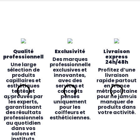
Qualité
Exclusivité
Livraison
professionnelle
express
Des marques
24h/48h
Une large
professionnelles
sélection de
exclusives et
Profitez d’une
produits
innovantes,
livraison
capillaires et
avec des
rapide partout
esthétiques
services et
en France
testés et
concepts
métropolitaine
approuvés par
pensés
pour ne jamais
les experts,
uniquement
manquer de
garantissant
pour les
produits dans
des résultats
coiffeurs et
votre activité.
professionnels
esthéticiennes.
au quotidien
dans vos
salons et
instituts.