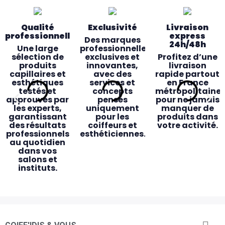
Qualité
Exclusivité
Livraison
professionnelle
express
Des marques
24h/48h
Une large
professionnelles
sélection de
exclusives et
Profitez d’une
produits
innovantes,
livraison
capillaires et
avec des
rapide partout
esthétiques
services et
en France
testés et
concepts
métropolitaine
approuvés par
pensés
pour ne jamais
les experts,
uniquement
manquer de
garantissant
pour les
produits dans
des résultats
coiffeurs et
votre activité.
professionnels
esthéticiennes.
au quotidien
dans vos
salons et
instituts.
Des magasins
Accessibilité
Service client
Retrait