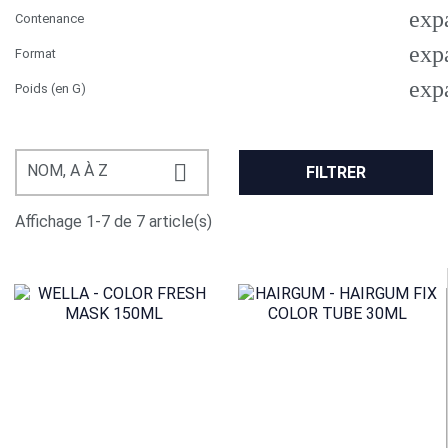
exp
Contenance
exp
Format
exp
Poids (en G)

NOM, A À Z
FILTRER
Affichage 1-7 de 7 article(s)