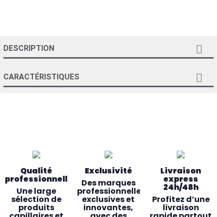

DESCRIPTION

CARACTÉRISTIQUES
Qualité
Exclusivité
Livraison
professionnelle
express
Des marques
24h/48h
Une large
professionnelles
sélection de
exclusives et
Profitez d’une
produits
innovantes,
livraison
capillaires et
avec des
rapide partout