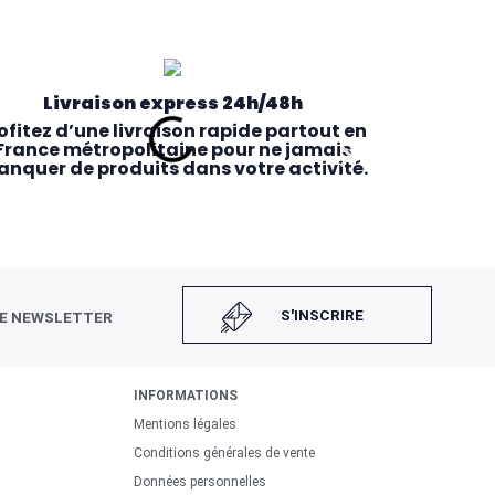
Livraison express 24h/48h
ofitez d’une livraison rapide partout en
France métropolitaine pour ne jamais
nquer de produits dans votre activité.
S'INSCRIRE
RE NEWSLETTER
INFORMATIONS
Mentions légales
Retrait magasin rapide
Conditions générales de vente
Commandez en ligne avant 14h et
Données personnelles