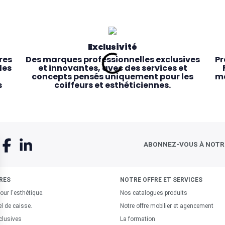
Exclusivité
res
Des marques professionnelles exclusives
Pr
les
et innovantes, avec des services et
concepts pensés uniquement pour les
ma
s
coiffeurs et esthéticiennes.
ABONNEZ-VOUS À NOT
RES
NOTRE OFFRE ET SERVICES
our l'esthétique.
Nos catalogues produits
Service client dédié
el de caisse.
Notre offre mobilier et agencement
res
e,
Une équipe de conseillers experts toujours
clusives
La formation