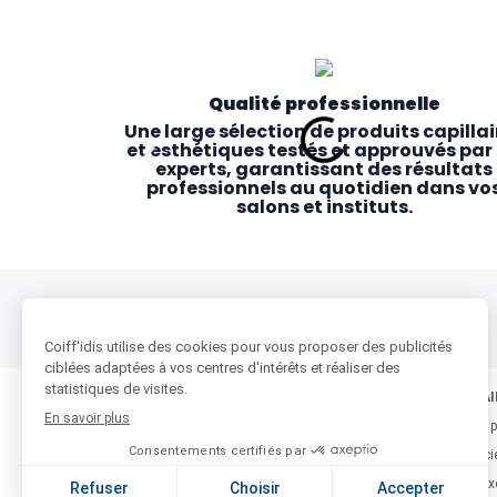
Qualité professionnelle
Une large sélection de produits capillai
et esthétiques testés et approuvés par 
experts, garantissant des résultats
professionnels au quotidien dans vo
salons et instituts.
BESOIN D'AIDE ?
COIFF'IDIS & VOUS
NOS PARTENAI
Qui sommes nous
Beauty-Design, p
Des magasins pensés pour vous
Accessibilité & proximité
Nos Magasins
Noa, notre logici
Des commerciaux dédiés, des conseillè
24 magasins répartis partout en Franc
Contactez-nous
Nos marques ex