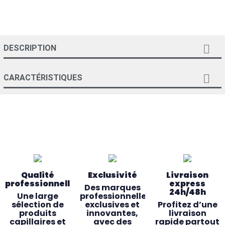

DESCRIPTION

CARACTÉRISTIQUES
Qualité
Exclusivité
Livraison
professionnelle
express
Des marques
24h/48h
Une large
professionnelles
sélection de
exclusives et
Profitez d’une
produits
innovantes,
livraison
capillaires et
avec des
rapide partout