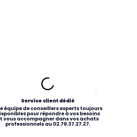
Service client dédié
R
e équipe de conseillers experts toujours
Comman
isponibles pour répondre à vos besoins
récupérez 
t vous accompagner dans vos achats
le maga
professionnels au 02.79.37.27.27.