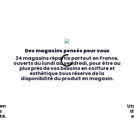
Des magasins pensés pour vous
24 magasins répartis partout en France,
ouverts du lundi au vendredi, pour être au
plus près de vos besoins en coiffure et
esthétique.Sous réserve de la
disponibilité du produit en magasin.
 en
Un
s
d
té.
e