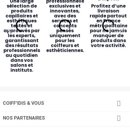
Une large
professionnelles
sélection de
exclusives et
Profitez d’une
produits
innovantes,
livraison
capillaires et
avec des
rapide partout
esthétiques
services et
en France
testés et
concepts
métropolitaine
approuvés par
pensés
pour ne jamais
les experts,
uniquement
manquer de
garantissant
pour les
produits dans
des résultats
coiffeurs et
votre activité.
professionnels
esthéticiennes.
au quotidien
dans vos
salons et
instituts.
Des magasins
Accessibilité
Service client
Retrait

COIFF'IDIS & VOUS
pensés pour
& proximité
dédié
magasin
vous
rapide
Des
Une équipe de
commerciaux
24 magasins
conseillers
Commandez

NOS PARTENAIRES
dédiés, des
répartis
experts
en ligne avant
conseillères en
partout en
toujours
14h et