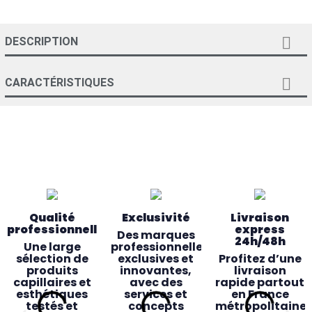

DESCRIPTION

CARACTÉRISTIQUES
Qualité
Exclusivité
Livraison
professionnelle
express
Des marques
24h/48h
Une large
professionnelles
sélection de
exclusives et
Profitez d’une
produits
innovantes,
livraison
capillaires et
avec des
rapide partout
esthétiques
services et
en France
testés et
concepts
métropolitaine