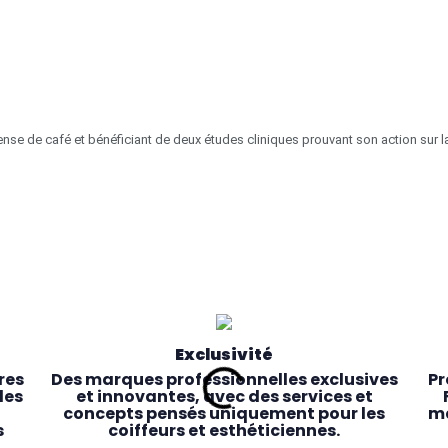
se de café et bénéficiant de deux études cliniques prouvant son action sur la
Exclusivité
res
Des marques professionnelles exclusives
Pr
les
et innovantes, avec des services et
concepts pensés uniquement pour les
ma
s
coiffeurs et esthéticiennes.