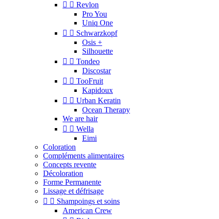


Revlon
Pro You
Uniq One


Schwarzkopf
Osis +
Silhouette


Tondeo
Discostar


TooFruit
Kapidoux


Urban Keratin
Ocean Therapy
We are hair


Wella
Eimi
Coloration
Compléments alimentaires
Concepts revente
Décoloration
Forme Permanente
Lissage et défrisage


Shampoings et soins
American Crew