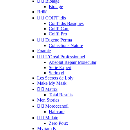


Biolage
Biolage
Brillë


COIFF'idis
Coiff'Idis Basiques
Coiffi Care
Coiffi Pro


Eugene Perma
Collections Nature
Foamie


L'Oréal Professionnel
Absolut Repair Molecular
Serie Expert
Serioxyl
Les Secrets de Loly
Make My Mask


Matrix
Total Results
Men Stories


Moroccanoil
Haircare


Mulato
Zero Poux
Myriam K