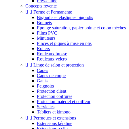
Presse tube
Concepts revente


Forme et Permanente
Bigoudis et elastiques bigoudis
Bonnets
Eponge saturation, papier pointe et coton mèches
Films PVC
Minuteurs
Pinces et piques à mise en plis
Rollers
Rouleaux brosse
Rouleaux velcro


Linge de salon et protection
Capes
Capes de coupe
Gants
Peignoirs
Protection client
Protection coiffures
Protection matériel et coiffeur
Serviettes
Tabliers et kimono


Perruques et extensions
Extensions kératine
Extensions à clip