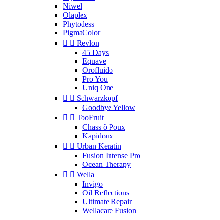
Niwel
Olaplex
Phytodess
PigmaColor


Revlon
45 Days
Equave
Orofluido
Pro You
Uniq One


Schwarzkopf
Goodbye Yellow


TooFruit
Chass ô Poux
Kapidoux


Urban Keratin
Fusion Intense Pro
Ocean Therapy


Wella
Invigo
Oil Reflections
Ultimate Repair
Wellacare Fusion