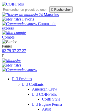

Rechercher
24 Magasins
Favoris
Commande
express
Compte
Panier
02 79 37 27 27



Produits


Coiffants
American Crew


COIFF'idis
Coiffi Style


Eugene Perma
Artist