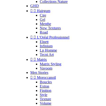
Collections Nature
GHD


Hairgum
Cire
Gel
Menthe
New Textures
Road


L'Oréal Professionnel
Elnett
Infinium
Lp Homme
Tecni Art


Matrix
Matrix Styling
Vavoom
Men Stories


Moroccanoil
Boucles
Extras
Finition
Style
Texture
Volume