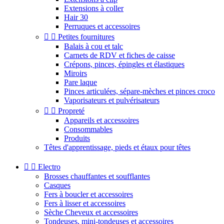
Extensions à coller
Hair 30
Perruques et accessoires


Petites fournitures
Balais à cou et talc
Carnets de RDV et fiches de caisse
Crépons, pinces, épingles et élastiques
Miroirs
Pare laque
Pinces articulées, sépare-mèches et pinces croco
Vaporisateurs et pulvérisateurs


Propreté
Appareils et accessoires
Consommables
Produits
Têtes d'apprentissage, pieds et étaux pour têtes


Electro
Brosses chauffantes et soufflantes
Casques
Fers à boucler et accessoires
Fers à lisser et accessoires
Sèche Cheveux et accessoires
Tondeuses, mini-tondeuses et accessoires