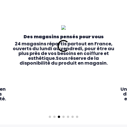
Des magasins pensés pour vous
24 magasins répartis partout en France,
ouverts du lundi au vendredi, pour être au
plus près de vos besoins en coiffure et
esthétique.Sous réserve de la
disponibilité du produit en magasin.
 en
Un
s
d
té.
e