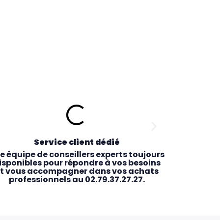
Service client dédié
R
e équipe de conseillers experts toujours
Comman
isponibles pour répondre à vos besoins
récupérez 
t vous accompagner dans vos achats
le maga
professionnels au 02.79.37.27.27.