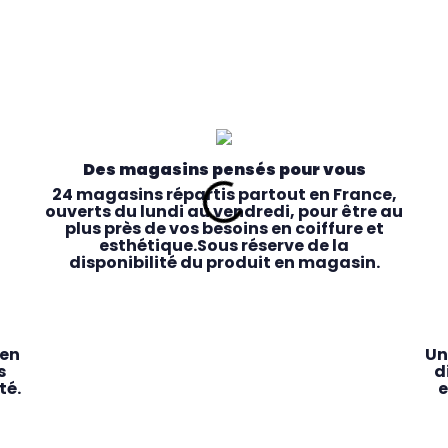
Des magasins pensés pour vous
24 magasins répartis partout en France,
ouverts du lundi au vendredi, pour être au
plus près de vos besoins en coiffure et
esthétique.Sous réserve de la
disponibilité du produit en magasin.
 en
Un
s
d
té.
e