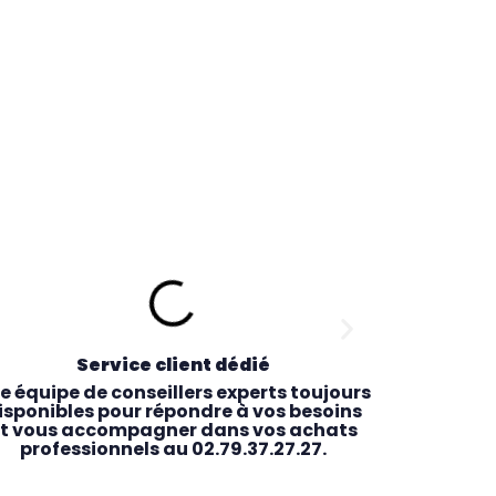
Service client dédié
R
e équipe de conseillers experts toujours
Comman
isponibles pour répondre à vos besoins
récupérez 
t vous accompagner dans vos achats
le maga
professionnels au 02.79.37.27.27.