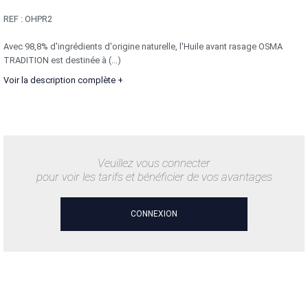
REF :
OHPR2
Avec 98,8% d'ingrédients d'origine naturelle, l'Huile avant rasage OSMA
TRADITION est destinée à (...)
Voir la description complète +
Veuillez vous connecter
pour voir les tarifs et bénéficier de vos avantages
CONNEXION