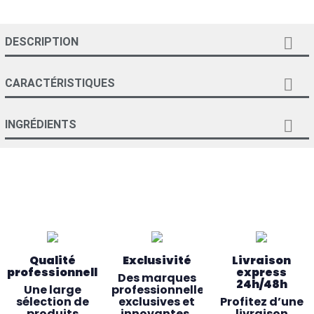

DESCRIPTION

CARACTÉRISTIQUES

INGRÉDIENTS
Qualité
Exclusivité
Livraison
professionnelle
express
Des marques
24h/48h
Une large
professionnelles
sélection de
exclusives et
Profitez d’une
produits
innovantes,
livraison