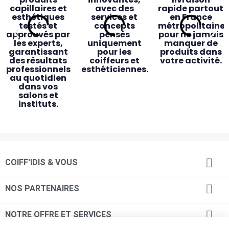
capillaires et
avec des
rapide partout
esthétiques
services et
en France
testés et
concepts
métropolitaine
approuvés par
pensés
pour ne jamais
les experts,
uniquement
manquer de
garantissant
pour les
produits dans
des résultats
coiffeurs et
votre activité.
professionnels
esthéticiennes.
au quotidien
dans vos
salons et
instituts.
Des magasins
Accessibilité
Service client
Retrait

COIFF'IDIS & VOUS
pensés pour
& proximité
dédié
magasin
vous
rapide
Des
Une équipe de
commerciaux
24 magasins
conseillers
Commandez

NOS PARTENAIRES
dédiés, des
répartis
experts
en ligne avant
conseillères en
partout en
toujours
14h et
magasin à
France,
disponibles
récupérez vos

NOTRE OFFRE ET SERVICES
votre écoute
ouverts du
pour répondre
produits le jour